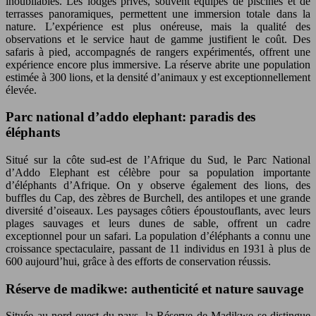
inoubliables. Les lodges privés, souvent équipés de piscines et de
terrasses panoramiques, permettent une immersion totale dans la
nature. L’expérience est plus onéreuse, mais la qualité des
observations et le service haut de gamme justifient le coût. Des
safaris à pied, accompagnés de rangers expérimentés, offrent une
expérience encore plus immersive. La réserve abrite une population
estimée à 300 lions, et la densité d’animaux y est exceptionnellement
élevée.
Parc national d’addo elephant: paradis des
éléphants
Situé sur la côte sud-est de l’Afrique du Sud, le Parc National
d’Addo Elephant est célèbre pour sa population importante
d’éléphants d’Afrique. On y observe également des lions, des
buffles du Cap, des zèbres de Burchell, des antilopes et une grande
diversité d’oiseaux. Les paysages côtiers époustouflants, avec leurs
plages sauvages et leurs dunes de sable, offrent un cadre
exceptionnel pour un safari. La population d’éléphants a connu une
croissance spectaculaire, passant de 11 individus en 1931 à plus de
600 aujourd’hui, grâce à des efforts de conservation réussis.
Réserve de madikwe: authenticité et nature sauvage
Située au nord-ouest du pays, la Réserve de Madikwe se distingue