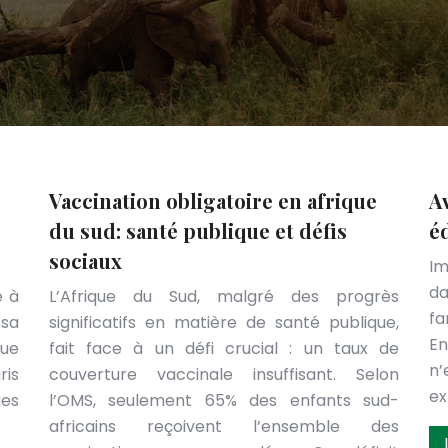
Vaccination obligatoire en afrique
Av
du sud: santé publique et défis
é
sociaux
Im
da
e à
L’Afrique du Sud, malgré des progrès
fa
 sa
significatifs en matière de santé publique,
En
que
fait face à un défi crucial : un taux de
n’
ris
couverture vaccinale insuffisant. Selon
ex
ges
l’OMS, seulement 65% des enfants sud-
africains reçoivent l’ensemble des