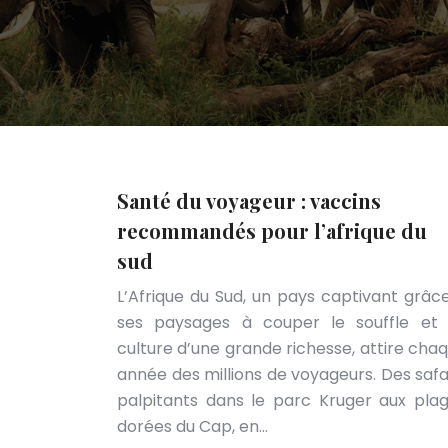
Santé du voyageur : vaccins
recommandés pour l’afrique du
sud
L’Afrique du Sud, un pays captivant grâc
ses paysages à couper le souffle et
culture d’une grande richesse, attire cha
année des millions de voyageurs. Des safa
palpitants dans le parc Kruger aux pla
dorées du Cap, en…