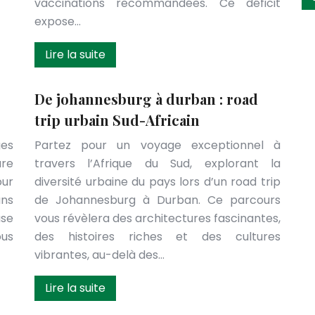
vaccinations recommandées. Ce déficit
expose…
Lire la suite
De johannesburg à durban : road
trip urbain Sud-Africain
es
Partez pour un voyage exceptionnel à
ure
travers l’Afrique du Sud, explorant la
our
diversité urbaine du pays lors d’un road trip
ans
de Johannesburg à Durban. Ce parcours
use
vous révèlera des architectures fascinantes,
ous
des histoires riches et des cultures
vibrantes, au-delà des…
Lire la suite