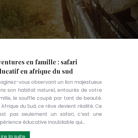
entures en famille : safari
ducatif en afrique du sud
aginez-vous observant un lion majestueux
ns son habitat naturel, entourés de votre
mille, le souffle coupé par tant de beauté.
 Afrique du Sud, ce rêve devient réalité. Ce
est pas seulement un safari, c’est une
périence éducative inoubliable qui…
Lire la suite