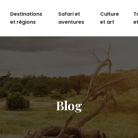
Destinations
Safari et
Culture
T
et régions
aventures
et art
e
Blog