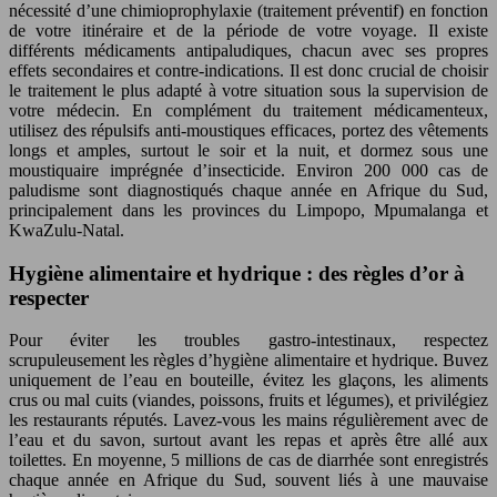
nécessité d’une chimioprophylaxie (traitement préventif) en fonction
de votre itinéraire et de la période de votre voyage. Il existe
différents médicaments antipaludiques, chacun avec ses propres
effets secondaires et contre-indications. Il est donc crucial de choisir
le traitement le plus adapté à votre situation sous la supervision de
votre médecin. En complément du traitement médicamenteux,
utilisez des répulsifs anti-moustiques efficaces, portez des vêtements
longs et amples, surtout le soir et la nuit, et dormez sous une
moustiquaire imprégnée d’insecticide. Environ 200 000 cas de
paludisme sont diagnostiqués chaque année en Afrique du Sud,
principalement dans les provinces du Limpopo, Mpumalanga et
KwaZulu-Natal.
Hygiène alimentaire et hydrique : des règles d’or à
respecter
Pour éviter les troubles gastro-intestinaux, respectez
scrupuleusement les règles d’hygiène alimentaire et hydrique. Buvez
uniquement de l’eau en bouteille, évitez les glaçons, les aliments
crus ou mal cuits (viandes, poissons, fruits et légumes), et privilégiez
les restaurants réputés. Lavez-vous les mains régulièrement avec de
l’eau et du savon, surtout avant les repas et après être allé aux
toilettes. En moyenne, 5 millions de cas de diarrhée sont enregistrés
chaque année en Afrique du Sud, souvent liés à une mauvaise