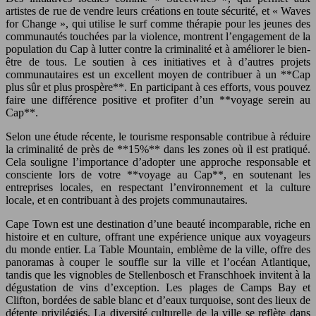
artistes de rue de vendre leurs créations en toute sécurité, et « Waves
for Change », qui utilise le surf comme thérapie pour les jeunes des
communautés touchées par la violence, montrent l’engagement de la
population du Cap à lutter contre la criminalité et à améliorer le bien-
être de tous. Le soutien à ces initiatives et à d’autres projets
communautaires est un excellent moyen de contribuer à un **Cap
plus sûr et plus prospère**. En participant à ces efforts, vous pouvez
faire une différence positive et profiter d’un **voyage serein au
Cap**.
Selon une étude récente, le tourisme responsable contribue à réduire
la criminalité de près de **15%** dans les zones où il est pratiqué.
Cela souligne l’importance d’adopter une approche responsable et
consciente lors de votre **voyage au Cap**, en soutenant les
entreprises locales, en respectant l’environnement et la culture
locale, et en contribuant à des projets communautaires.
Cape Town est une destination d’une beauté incomparable, riche en
histoire et en culture, offrant une expérience unique aux voyageurs
du monde entier. La Table Mountain, emblème de la ville, offre des
panoramas à couper le souffle sur la ville et l’océan Atlantique,
tandis que les vignobles de Stellenbosch et Franschhoek invitent à la
dégustation de vins d’exception. Les plages de Camps Bay et
Clifton, bordées de sable blanc et d’eaux turquoise, sont des lieux de
détente privilégiés. La diversité culturelle de la ville se reflète dans