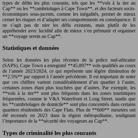
types de délits les plus courants, tels que les **vols à la tire au
Cap** ou les **cambriolages à Cape Town**, et des facteurs socio-
économiques sous-jacents, comme les inégalités, permet de mieux
cerner les risques et d’adapter ses comportements en conséquence. Il
ne s’agit pas de nier les défis existants, mais plutôt de les
appréhender avec lucidité afin de mieux s’en prémunir et organiser
un **voyage serein au Cap**.
Statistiques et données
Selon les données les plus récentes de la police sud-africaine
(SAPS), Cape Town a enregistré **45,897** vols qualifiés au cours
de l’année 2023/2024, ce qui représente une légère diminution de
**2.5%** par rapport à l’année précédente. Il est important de noter
que ces chiffres varient considérablement d’un quartier à l’autre,
certaines zones étant plus touchées que d’autres. Par exemple, les
**vols à la tire** sont plus fréquents dans les zones touristiques
fréquentées, comme le V&A Waterfront et Long Street, tandis que
les **cambriolages de domicile** sont plus concentrés dans certains
quartiers résidentiels des Cape Flats. Plus de **600** meurtres ont
été recensés en 2023 dans la région métropolitaine, soulignant
l’importance de la **sécurité des voyageurs au Cap**.
Types de criminalité les plus courants