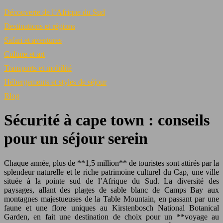
Découverte de l’Afrique du Sud
Destinations et régions
Safari et aventures
Culture et art
Transports et mobilité
Hébergements et styles de séjour
Blog
Sécurité à cape town : conseils
pour un séjour serein
Chaque année, plus de **1,5 million** de touristes sont attirés par la
splendeur naturelle et le riche patrimoine culturel du Cap, une ville
située à la pointe sud de l’Afrique du Sud. La diversité des
paysages, allant des plages de sable blanc de Camps Bay aux
montagnes majestueuses de la Table Mountain, en passant par une
faune et une flore uniques au Kirstenbosch National Botanical
Garden, en fait une destination de choix pour un **voyage au