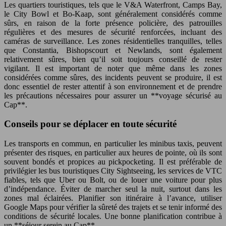
Les quartiers touristiques, tels que le V&A Waterfront, Camps Bay,
le City Bowl et Bo-Kaap, sont généralement considérés comme
sûrs, en raison de la forte présence policière, des patrouilles
régulières et des mesures de sécurité renforcées, incluant des
caméras de surveillance. Les zones résidentielles tranquilles, telles
que Constantia, Bishopscourt et Newlands, sont également
relativement sûres, bien qu’il soit toujours conseillé de rester
vigilant. Il est important de noter que même dans les zones
considérées comme sûres, des incidents peuvent se produire, il est
donc essentiel de rester attentif à son environnement et de prendre
les précautions nécessaires pour assurer un **voyage sécurisé au
Cap**.
Conseils pour se déplacer en toute sécurité
Les transports en commun, en particulier les minibus taxis, peuvent
présenter des risques, en particulier aux heures de pointe, où ils sont
souvent bondés et propices au pickpocketing. Il est préférable de
privilégier les bus touristiques City Sightseeing, les services de VTC
fiables, tels que Uber ou Bolt, ou de louer une voiture pour plus
d’indépendance. Éviter de marcher seul la nuit, surtout dans les
zones mal éclairées. Planifier son itinéraire à l’avance, utiliser
Google Maps pour vérifier la sûreté des trajets et se tenir informé des
conditions de sécurité locales. Une bonne planification contribue à
un **séjour serein au Cap**.