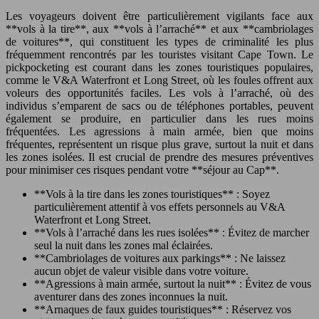
Les voyageurs doivent être particulièrement vigilants face aux
**vols à la tire**, aux **vols à l’arraché** et aux **cambriolages
de voitures**, qui constituent les types de criminalité les plus
fréquemment rencontrés par les touristes visitant Cape Town. Le
pickpocketing est courant dans les zones touristiques populaires,
comme le V&A Waterfront et Long Street, où les foules offrent aux
voleurs des opportunités faciles. Les vols à l’arraché, où des
individus s’emparent de sacs ou de téléphones portables, peuvent
également se produire, en particulier dans les rues moins
fréquentées. Les agressions à main armée, bien que moins
fréquentes, représentent un risque plus grave, surtout la nuit et dans
les zones isolées. Il est crucial de prendre des mesures préventives
pour minimiser ces risques pendant votre **séjour au Cap**.
**Vols à la tire dans les zones touristiques** : Soyez
particulièrement attentif à vos effets personnels au V&A
Waterfront et Long Street.
**Vols à l’arraché dans les rues isolées** : Évitez de marcher
seul la nuit dans les zones mal éclairées.
**Cambriolages de voitures aux parkings** : Ne laissez
aucun objet de valeur visible dans votre voiture.
**Agressions à main armée, surtout la nuit** : Évitez de vous
aventurer dans des zones inconnues la nuit.
**Arnaques de faux guides touristiques** : Réservez vos