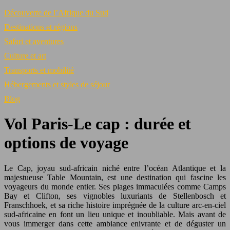
Découverte de l’Afrique du Sud
Destinations et régions
Safari et aventures
Culture et art
Transports et mobilité
Hébergements et styles de séjour
Blog
Vol Paris-Le cap : durée et
options de voyage
Le Cap, joyau sud-africain niché entre l’océan Atlantique et la
majestueuse Table Mountain, est une destination qui fascine les
voyageurs du monde entier. Ses plages immaculées comme Camps
Bay et Clifton, ses vignobles luxuriants de Stellenbosch et
Franschhoek, et sa riche histoire imprégnée de la culture arc-en-ciel
sud-africaine en font un lieu unique et inoubliable. Mais avant de
vous immerger dans cette ambiance enivrante et de déguster un