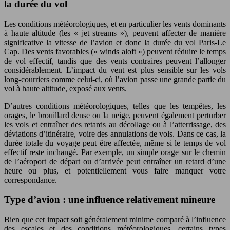
la durée du vol
Les conditions météorologiques, et en particulier les vents dominants
à haute altitude (les « jet streams »), peuvent affecter de manière
significative la vitesse de l’avion et donc la durée du vol Paris-Le
Cap. Des vents favorables (« winds aloft ») peuvent réduire le temps
de vol effectif, tandis que des vents contraires peuvent l’allonger
considérablement. L’impact du vent est plus sensible sur les vols
long-courriers comme celui-ci, où l’avion passe une grande partie du
vol à haute altitude, exposé aux vents.
D’autres conditions météorologiques, telles que les tempêtes, les
orages, le brouillard dense ou la neige, peuvent également perturber
les vols et entraîner des retards au décollage ou à l’atterrissage, des
déviations d’itinéraire, voire des annulations de vols. Dans ce cas, la
durée totale du voyage peut être affectée, même si le temps de vol
effectif reste inchangé. Par exemple, un simple orage sur le chemin
de l’aéroport de départ ou d’arrivée peut entraîner un retard d’une
heure ou plus, et potentiellement vous faire manquer votre
correspondance.
Type d’avion : une influence relativement mineure
Bien que cet impact soit généralement minime comparé à l’influence
des escales et des conditions météorologiques, certains types