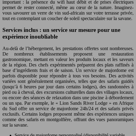
important : la présence du wifi haut débit et de prises électriques
permet de rester connecté, même au cœur de la nature. Imaginez-
vous savourer un verre de vin sud-africain sur votre terrasse privée,
tout en contemplant un coucher de soleil spectaculaire sur la savane.
Services inclus : un service sur mesure pour une
expérience inoubliable
Au-delà de l’hébergement, les prestations offertes sont nombreuses.
De nombreux établissements proposent une restauration
gastronomique, mettant en valeur les produits locaux et les saveurs
de la région. Des chefs expérimentés préparent des plats raffinés à
base d’ingrédients frais et de saison. Un service de majordome est
parfois disponible pour répondre à tous vos besoins. Des activités
variées sont généralement organisées, telles que des safaris guidés
(jusqu’à 6 heures par jour dans certains lodges), des randonnées à
pied ou à cheval, des excursions culturelles dans des villages locaux,
ou encore des séances de relaxation dans une piscine à débordement
ou un spa. Par exemple, le « Lion Sands River Lodge » en Afrique
du Sud offre un service de majordome 24h/24 et des safaris privés
exclusifs. Certains lodges proposent même des expériences uniques
comme des safaris en montgolfière, offrant des vues panoramiques
sur la savane.
Service de majordome personnalisé (disponibilité variable