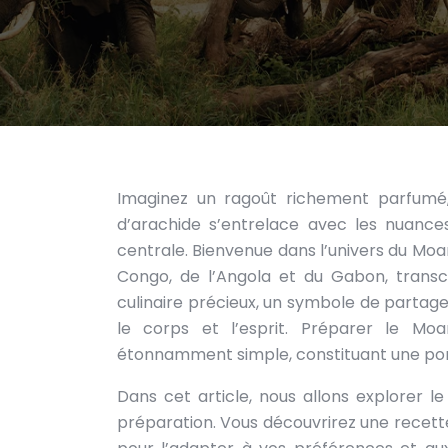
Imaginez un ragoût richement parfumé,
d’arachide s’entrelace avec les nuances 
centrale. Bienvenue dans l’univers du M
Congo, de l’Angola et du Gabon, transce
culinaire précieux, un symbole de partage 
le corps et l’esprit. Préparer le Mo
étonnamment simple, constituant une porte 
Dans cet article, nous allons explorer le
préparation. Vous découvrirez une recette