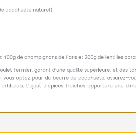
de cacahuète naturel)
r
400g de champignons de Paris et 200g de lentilles corai
poulet fermier, garant d’une qualité supérieure, et des t
 Si vous optez pour du beurre de cacahuète, assurez-vous
s artificiels. L’ajout d’épices fraîches apportera une dim