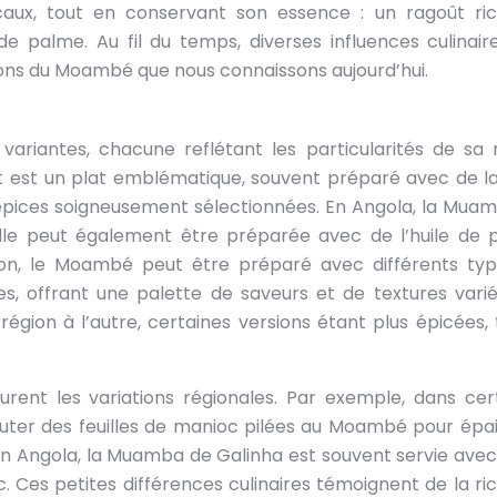
ocaux, tout en conservant son essence : un ragoût ri
e palme. Au fil du temps, diverses influences culinair
ions du Moambé que nous connaissons aujourd’hui.
ariantes, chacune reflétant les particularités de sa 
t est un plat emblématique, souvent préparé avec de l
 épices soigneusement sélectionnées. En Angola, la Mua
 elle peut également être préparée avec de l’huile de 
bon, le Moambé peut être préparé avec différents ty
, offrant une palette de saveurs et de textures varié
région à l’autre, certaines versions étant plus épicées, 
rent les variations régionales. Par exemple, dans cer
outer des feuilles de manioc pilées au Moambé pour épais
En Angola, la Muamba de Galinha est souvent servie avec 
. Ces petites différences culinaires témoignent de la ri