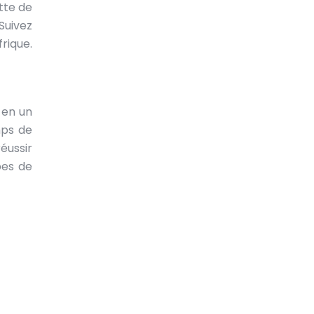
tte de
Suivez
rique.
 en un
mps de
éussir
pes de