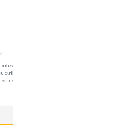
l.
omates
 qu’il
ension