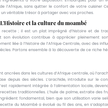
x ingrédients à votre disposition. Embarquez pour un 
e l’Afrique, sans quitter le confort de votre cuisine! Ce
t un véritable trésor à partager avec vos proches.
 L’Histoire et la culture du moambé
ecette ; il est un plat imprégné d’histoire et de trad
t son évolution contribue à apprécier pleinement so
ement liée à l’histoire de l’Afrique Centrale, avec des inf
s siècles. Partons ensemble à la découverte de ce riche hé
ancrées dans les cultures d’Afrique centrale, où l’arach
se depuis des siècles. L’arachide, introduite sur le con
 s’est rapidement intégrée à l’alimentation locale, deven
cettes traditionnelles. L’huile de palme, extraite des fru
ngrédient fondamental, bien que son utilisation varie sel
a recette du Moambé a évolué au fil des ans, en s’adapta