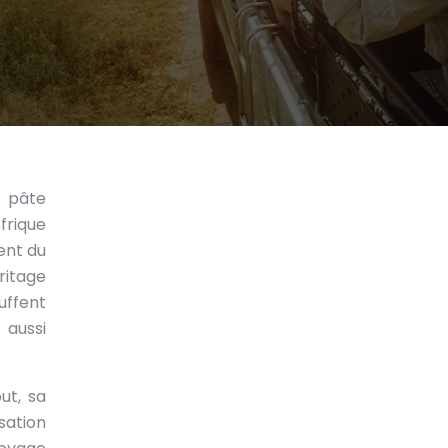
a pâte
frique
ent du
ritage
uffent
 aussi
ut, sa
sation