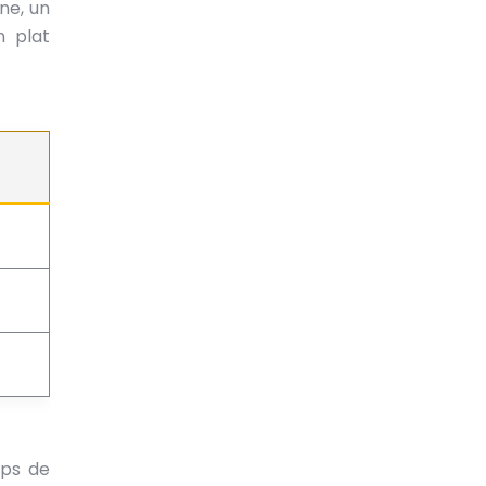
ne, un
n plat
mps de