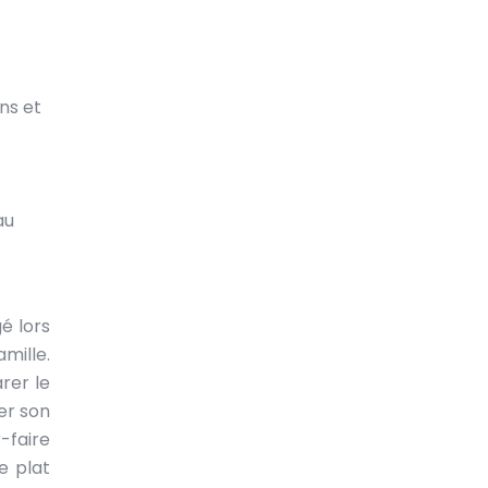
ns et
au
é lors
mille.
rer le
er son
-faire
e plat