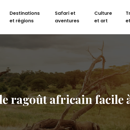
Destinations
Safari et
Culture
T
et régions
aventures
et art
e
e ragoût africain facile 