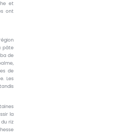
che et
es ont
région
a pâte
mba de
palme,
pes de
e. Les
tandis
taines
sir la
du riz
chesse