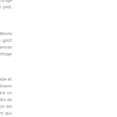
voyage
 plat,
itions
n goût
luences
ritage
ide et
tinent
ant un
its du
on les
nt aux