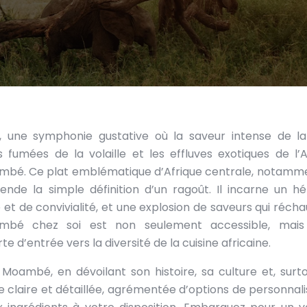
 une symphonie gustative où la saveur intense de l
fumées de la volaille et les effluves exotiques de l’A
oambé. Ce plat emblématique d’Afrique centrale, notamm
nde la simple définition d’un ragoût. Il incarne un hé
et de convivialité, et une explosion de saveurs qui récha
ambé chez soi est non seulement accessible, mais
d’entrée vers la diversité de la cuisine africaine.
 Moambé, en dévoilant son histoire, sa culture et, surto
 claire et détaillée, agrémentée d’options de personnali