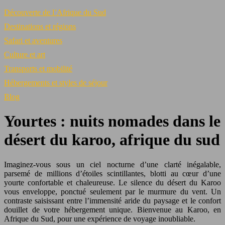
Découverte de l’Afrique du Sud
Destinations et régions
Safari et aventures
Culture et art
Transports et mobilité
Hébergements et styles de séjour
Blog
Yourtes : nuits nomades dans le
désert du karoo, afrique du sud
Imaginez-vous sous un ciel nocturne d’une clarté inégalable,
parsemé de millions d’étoiles scintillantes, blotti au cœur d’une
yourte confortable et chaleureuse. Le silence du désert du Karoo
vous enveloppe, ponctué seulement par le murmure du vent. Un
contraste saisissant entre l’immensité aride du paysage et le confort
douillet de votre hébergement unique. Bienvenue au Karoo, en
Afrique du Sud, pour une expérience de voyage inoubliable.